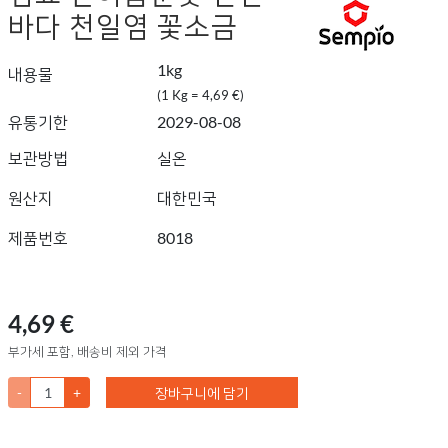
바다 천일염 꽃소금
1kg
내용물
(1 Kg = 4,69 €)
유통기한
2029-08-08
보관방법
실온
원산지
대한민국
제품번호
8018
4,69 €
부가세 포함, 배송비 제외 가격
-
+
장바구니에 담기