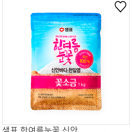
샘표 한여름눈꽃 신안