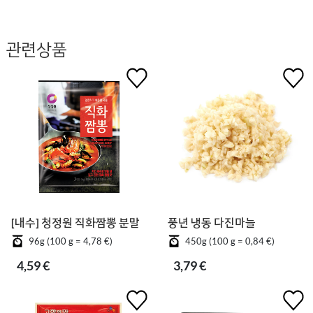
관련상품
[내수] 청정원 직화짬뽕 분말
풍년 냉동 다진마늘
96g (100 g = 4,78 €)
450g (100 g = 0,84 €)
4,59 €
3,79 €