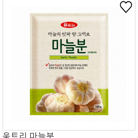
움트리 마늘분