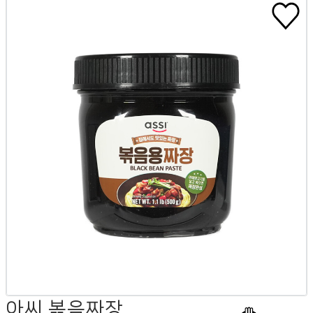
아씨 볶음짜장