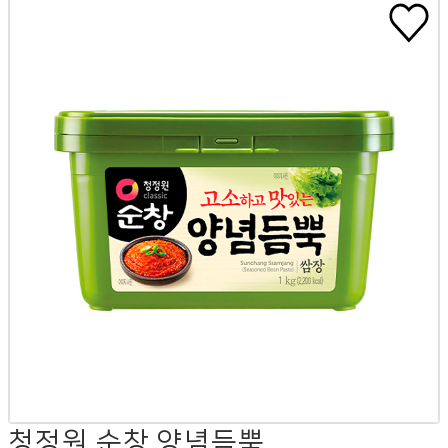
청정원 순창 양념듬뿍