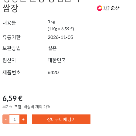
쌈장
1kg
내용물
(1 Kg = 6,59 €)
유통기한
2026-11-05
보관방법
실온
원산지
대한민국
제품번호
6420
6,59 €
부가세 포함, 배송비 제외 가격
-
+
장바구니에 담기