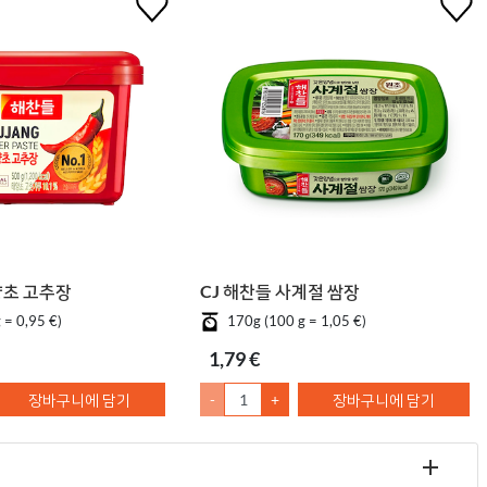
양초 고추장
CJ 해찬들 사계절 쌈장
 = 0,95 €)
170g (100 g = 1,05 €)
1,79 €
장바구니에 담기
-
+
장바구니에 담기