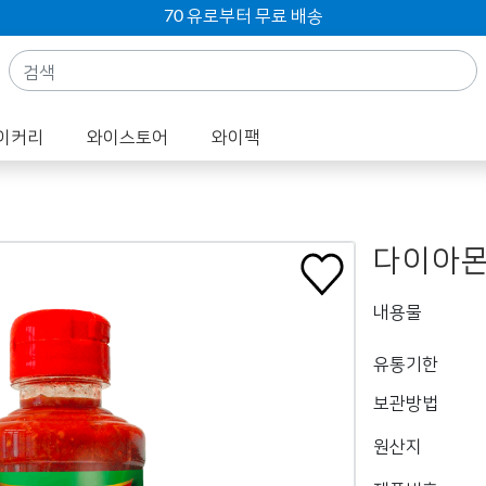
70 유로부터 무료 배송
이커리
와이스토어
와이팩
다이아몬
내용물
유통기한
보관방법
원산지