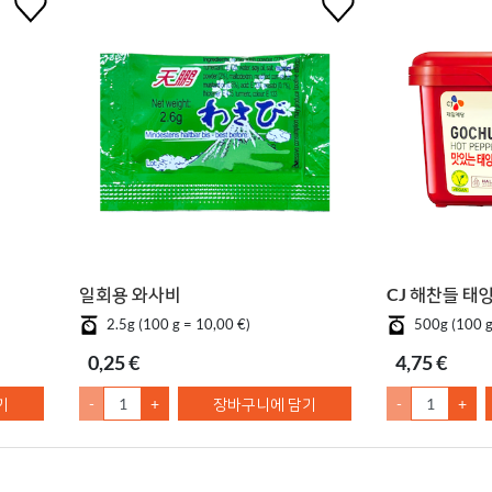
일회용 와사비
CJ 해찬들 태
2.5g (100 g = 10,00 €)
500g (100 g
0,25 €
4,75 €
기
-
+
장바구니에 담기
-
+