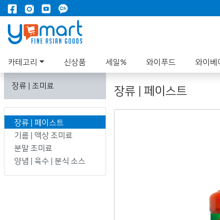
카테고리
신상품
세일%
와이푸드
와이베
장류 | 조미료
장류 | 페이스트
장류 | 페이스트
기름 | 액상 조미료
분말 조미료
양념 | 육수 | 분식 소스