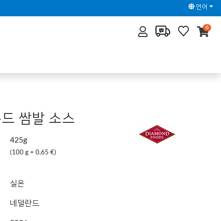
언어
0
드 쌈발 소스
425g
(100 g = 0,65 €)
실온
네덜란드