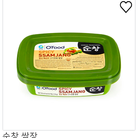
순창 쌈장