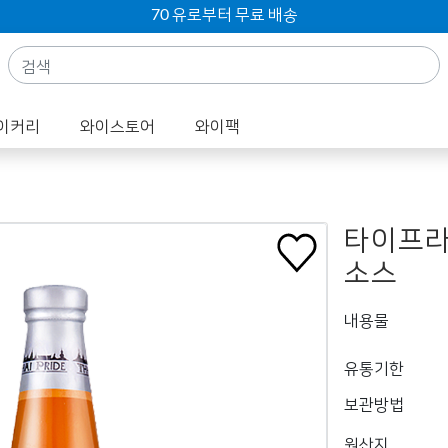
70 유로부터 무료 배송
이커리
와이스토어
와이팩
타이프라
소스
내용물
유통기한
보관방법
원산지