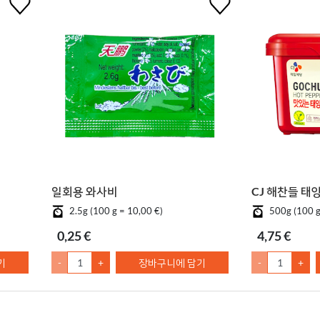
일회용 와사비
CJ 해찬들 태
2.5g (100 g = 10,00 €)
500g (100 g
0,25 €
4,75 €
기
-
+
장바구니에 담기
-
+