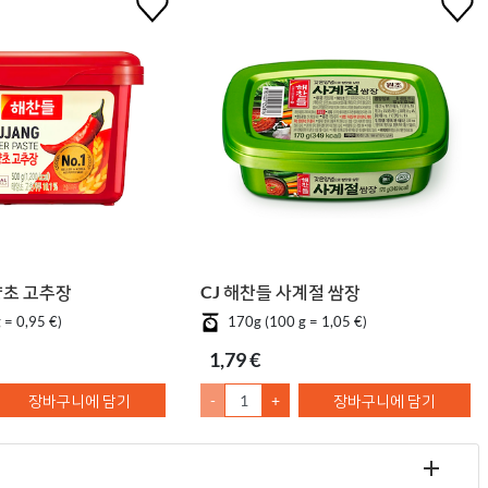
양초 고추장
CJ 해찬들 사계절 쌈장
 = 0,95 €)
170g (100 g = 1,05 €)
1,79 €
장바구니에 담기
-
+
장바구니에 담기