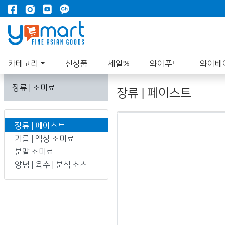
카테고리
신상품
세일%
와이푸드
와이베
장류 | 조미료
장류 | 페이스트
장류 | 페이스트
기름 | 액상 조미료
분말 조미료
양념 | 육수 | 분식 소스