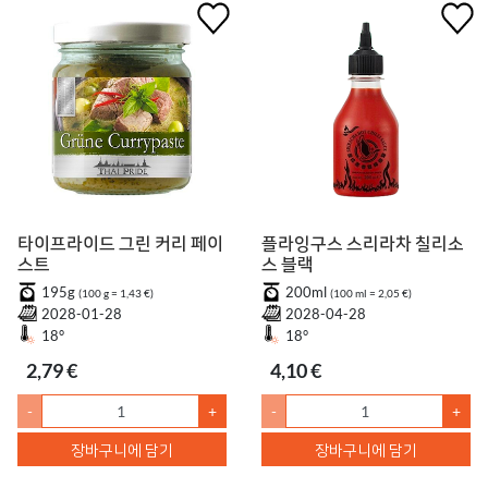
타이프라이드 그린 커리 페이
플라잉구스 스리라차 칠리소
스트
스 블랙
195g
200ml
(100 g = 1,43 €)
(100 ml = 2,05 €)
2028-01-28
2028-04-28
18°
18°
2,79 €
4,10 €
-
+
-
+
장바구니에 담기
장바구니에 담기