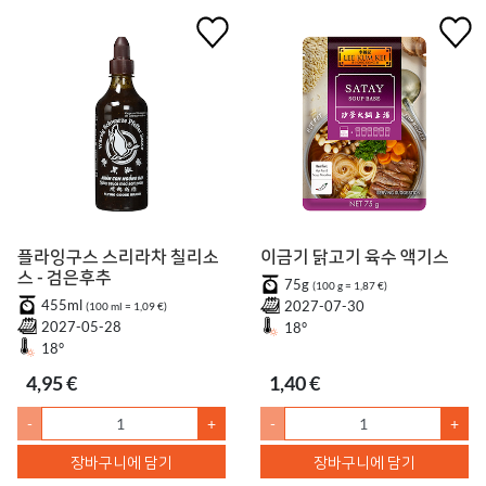
플라잉구스 스리라차 칠리소
이금기 닭고기 육수 액기스
스 - 검은후추
75g
(100 g = 1,87 €)
455ml
2027-07-30
(100 ml = 1,09 €)
2027-05-28
18°
18°
4,95 €
1,40 €
-
+
-
+
장바구니에 담기
장바구니에 담기