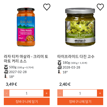
라자 티카 마살라 - 크리미 토
타이프라이드 다진 고수
마토 커리 소스
180g
(100 g = 1,33 €)
500g
2028-03-28
(100 g = 0,70 €)
2027-02-28
18°
18°
3,49 €
2,40 €
-
+
-
+
장바구니에 담기
장바구니에 담기