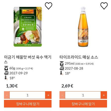
이금기 해물맛 버섯 육수 액기
타이프라이드 매실 소스
스
295ml
(100 ml = 0,91 €)
60g
2027-08-28
(100 g = 2,17 €)
2027-09-29
18°
18°
1,30 €
2,69 €
-
+
-
+
장바구니에 담기
장바구니에 담기