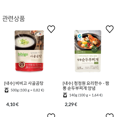
관련상품
[내수] 비비고 사골곰탕
[내수] 청정원 요리한수 - 짬
뽕 순두부찌개 양념
500g (100 g = 0,82 €)
140g (100 g = 1,64 €)
4,10 €
2,29 €