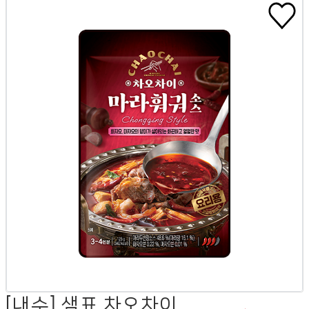
[내수] 샘표 차오차이