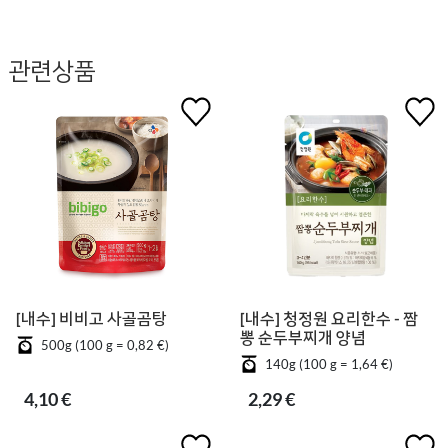
관련상품
[내수] 비비고 사골곰탕
[내수] 청정원 요리한수 - 짬
뽕 순두부찌개 양념
500g (100 g = 0,82 €)
140g (100 g = 1,64 €)
4,10 €
2,29 €