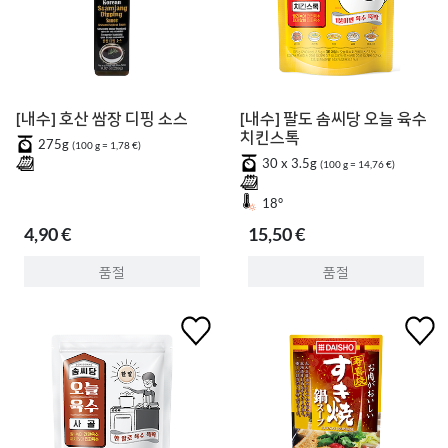
[내수] 호산 쌈장 디핑 소스
[내수] 팔도 솜씨당 오늘 육수
치킨스톡
275g
(100 g = 1,78 €)
30 x 3.5g
(100 g = 14,76 €)
18°
4,90 €
15,50 €
품절
품절