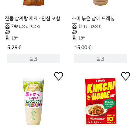
진쿱 삼계탕 재료 - 인삼 포함
소미 볶은 참깨 드레싱
74g
1l
(100 g = 7,15 €)
(1 L = 15,00 €)
18°
18°
5,29 €
15,00 €
품절
품절