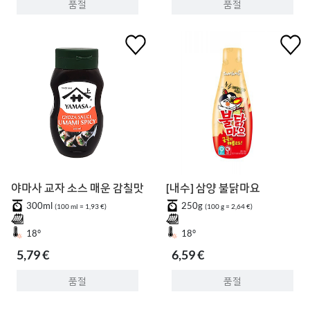
품절
품절
야마사 교자 소스 매운 감칠맛
[내수] 삼양 불닭마요
300ml
250g
(100 ml = 1,93 €)
(100 g = 2,64 €)
18°
18°
5,79 €
6,59 €
품절
품절