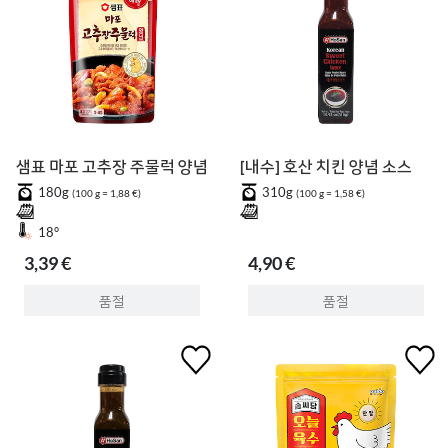
샘표 마포 고추장 주물럭 양념
[내수] 호산 치킨 양념 소스
180g
310g
(100 g = 1,88 €)
(100 g = 1,58 €)
18°
3,39 €
4,90 €
품절
품절