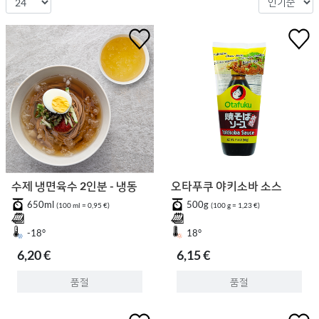
수제 냉면육수 2인분 - 냉동
오타푸쿠 야키소바 소스
650ml
500g
(100 ml = 0,95 €)
(100 g = 1,23 €)
-18°
18°
6,20 €
6,15 €
품절
품절