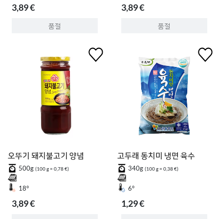
3,89 €
3,89 €
품절
품절
오뚜기 돼지불고기 양념
고두래 동치미 냉면 육수
500g
340g
(100 g = 0,78 €)
(100 g = 0,38 €)
18°
6°
3,89 €
1,29 €