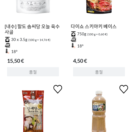
[내수] 팔도 솜씨당 오늘 육수
다이쇼 스키야키 베이스
사골
750g
(100 g = 0,60 €)
30 x 3.5g
(100 g = 14,76 €)
18°
18°
15,50 €
4,50 €
품절
품절