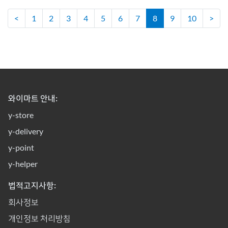
<
1
2
3
4
5
6
7
8
9
10
>
와이마트 안내:
y-store
y-delivery
y-point
y-helper
법적고지사항:
회사정보
개인정보 처리방침