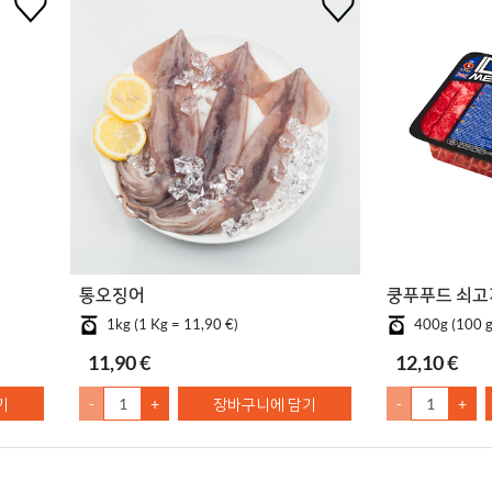
통오징어
쿵푸푸드 쇠고
1kg (1 Kg = 11,90 €)
400g (100 g
11,90 €
12,10 €
기
-
+
장바구니에 담기
-
+