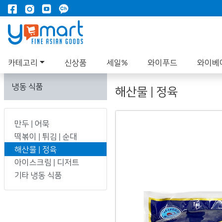
카테고리
신상품
세일%
와이푸드
와이베
냉동 식품
해산물 | 정육
만두 | 어묵
떡볶이 | 튀김 | 순대
해산물 | 정육
아이스크림 | 디저트
기타 냉동 식품