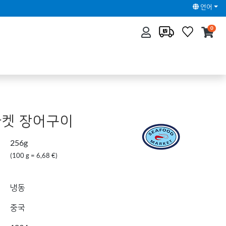
언어
0
켓 장어구이
256g
(100 g = 6,68 €)
냉동
중국