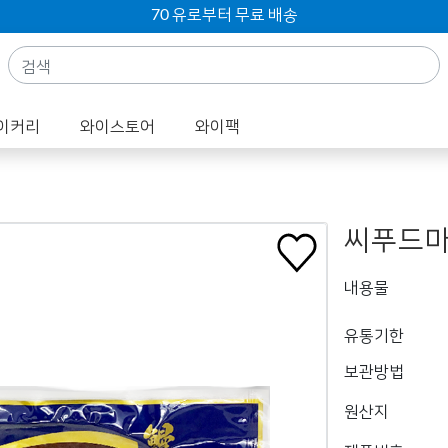
70 유로부터 무료 배송
이커리
와이스토어
와이팩
씨푸드마
내용물
유통기한
보관방법
원산지