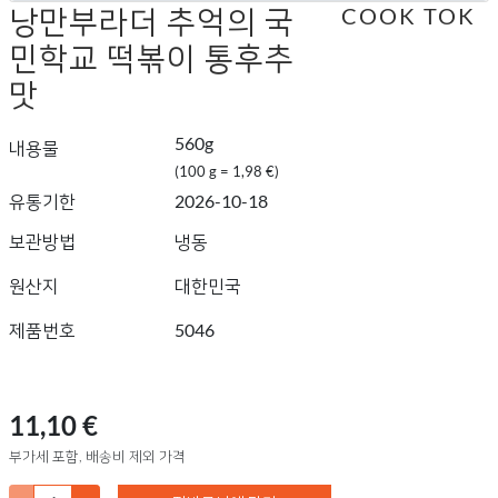
낭만부라더 추억의 국
COOK TOK
민학교 떡볶이 통후추
맛
560g
내용물
(100 g = 1,98 €)
유통기한
2026-10-18
보관방법
냉동
원산지
대한민국
제품번호
5046
11,10 €
부가세 포함, 배송비 제외 가격