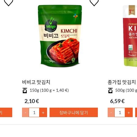
비비고 맛김치
종가집 맛김치
150g (100 g = 1,40 €)
500g (100 g
2,10 €
6,59 €
기
-
+
장바구니에 담기
-
+