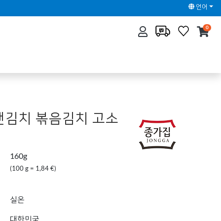
언어
0
캔김치 볶음김치 고소
160g
(100 g = 1,84 €)
실온
대한민국