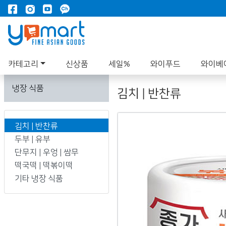
카테고리
신상품
세일%
와이푸드
와이베
냉장 식품
김치 | 반찬류
김치 | 반찬류
두부 | 유부
단무지 | 우엉 | 쌈무
떡국떡 | 떡볶이떡
기타 냉장 식품