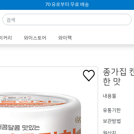
70 유로부터 무료 배송
이커리
와이스토어
와이팩
종가집 
한 맛
내용물
유통기한
보관방법
원산지