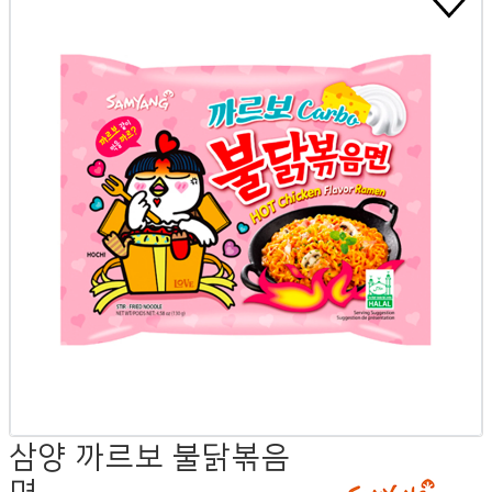
삼양 까르보 불닭볶음
면