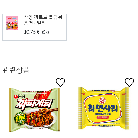
삼양 까르보 불닭볶
음면 - 멀티
10,75 €
(5x)
관련상품