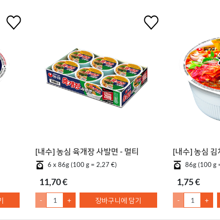
[내수] 농심 육개장 사발면 - 멀티
[내수] 농심 
6 x 86g (100 g = 2,27 €)
86g (100 g 
11,70 €
1,75 €
기
-
+
장바구니에 담기
-
+