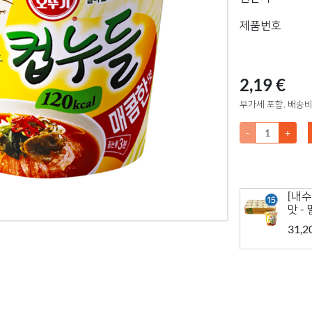
제품번호
2,19 €
부가세 포함, 배송비
-
+
[내수
맛 -
31,2