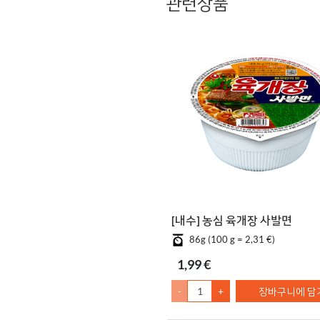
관련상품
[내수] 농심 육개장 사발면
86g (100 g = 2,31 €)
1,99 €
-
+
장바구니에 담