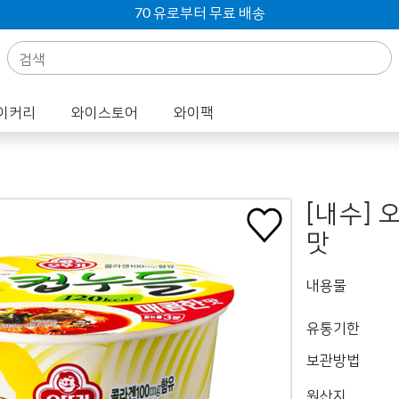
70 유로부터 무료 배송
이커리
와이스토어
와이팩
[내수]
맛
내용물
유통기한
보관방법
원산지