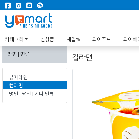
카테고리
신상품
세일%
와이푸드
와이베
라면 | 면류
컵라면
봉지라면
컵라면
냉면 | 당면 | 기타 면류