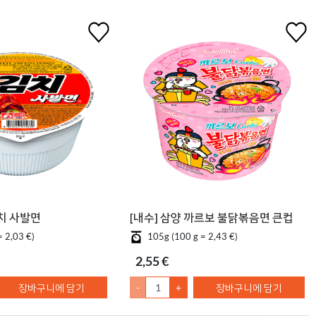
김치 사발면
[내수] 삼양 까르보 불닭볶음면 큰컵
= 2,03 €)
105g (100 g = 2,43 €)
2,55 €
장바구니에 담기
-
+
장바구니에 담기