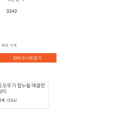
3242
 제외 가격
장바구니에 담기
] 오뚜기 컵누들 매콤한
 멀티
0 €
(15x)