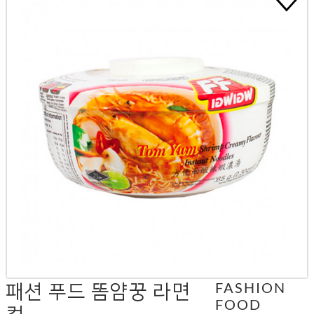
패션 푸드 똠얌꿍 라면
FASHION
FOOD
컵