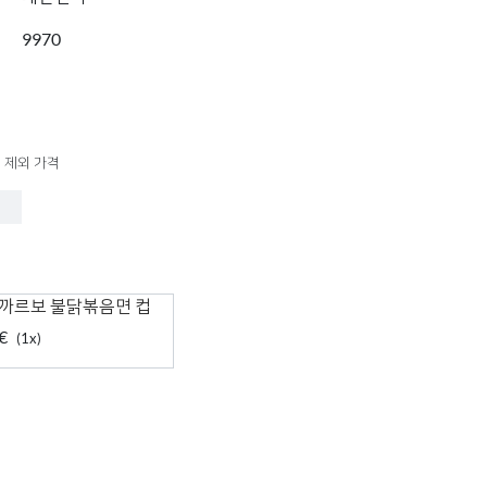
9970
 제외 가격
 까르보 불닭볶음면 컵
€
(1x)