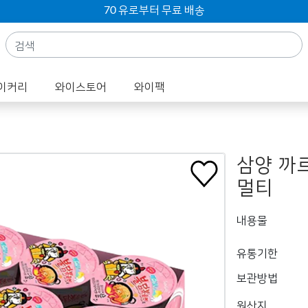
70 유로부터 무료 배송
이커리
와이스토어
와이팩
삼양 까
멀티
내용물
유통기한
보관방법
원산지