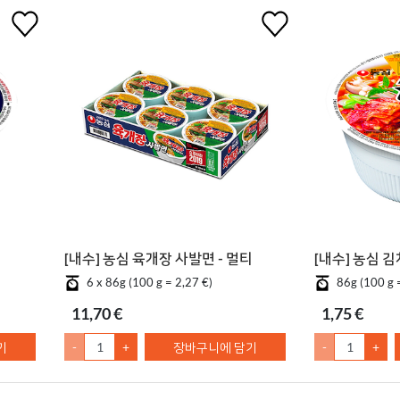
[내수] 농심 육개장 사발면 - 멀티
[내수] 농심 
6 x 86g (100 g = 2,27 €)
86g (100 g 
11,70 €
1,75 €
기
-
+
장바구니에 담기
-
+