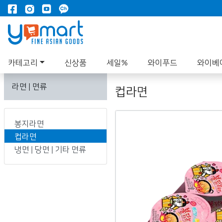
카테고리
신상품
세일%
와이푸드
와이베
라면 | 면류
컵라면
봉지라면
컵라면
냉면 | 당면 | 기타 면류