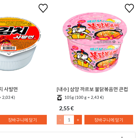
김치 사발면
[내수] 삼양 까르보 불닭볶음면 큰컵
= 2,03 €)
105g (100 g = 2,43 €)
2,55 €
장바구니에 담기
-
+
장바구니에 담기