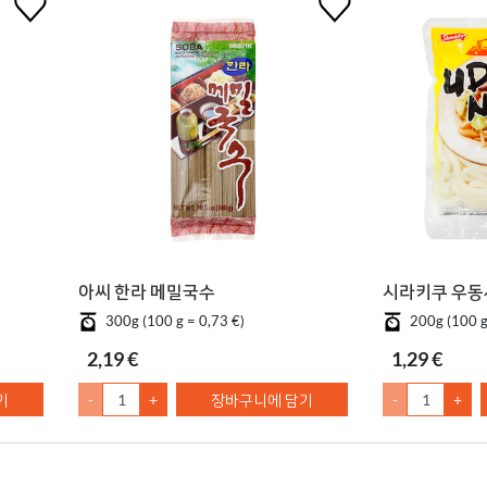
아씨 한라 메밀국수
시라키쿠 우동
300g (100 g = 0,73 €)
200g (100 g
2,19 €
1,29 €
기
-
+
장바구니에 담기
-
+