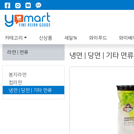
카테고리
신상품
세일%
와이푸드
와이베
라면 | 면류
냉면 | 당면 | 기타 면류
봉지라면
컵라면
냉면 | 당면 | 기타 면류