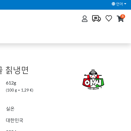
언어
0
골 칡냉면
612g
(100 g = 1,29 €)
실온
대한민국