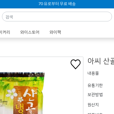
70 유로부터 무료 배송
이커리
와이스토어
와이팩
아씨 산
내용물
유통기한
보관방법
원산지