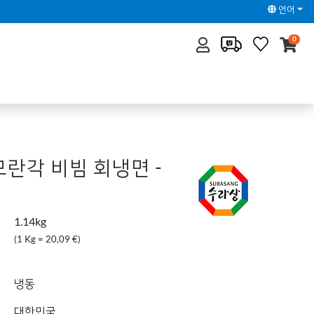
언어
0
모란각 비빔 회냉면 -
1.14kg
(1 Kg = 20,09 €)
냉동
대한민국