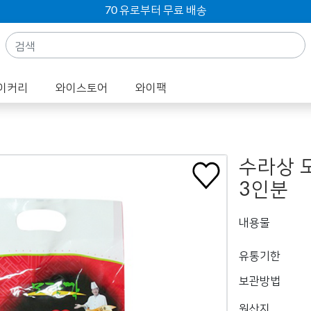
70 유로부터 무료 배송
이커리
와이스토어
와이팩
수라상 
3인분
내용물
유통기한
보관방법
원산지