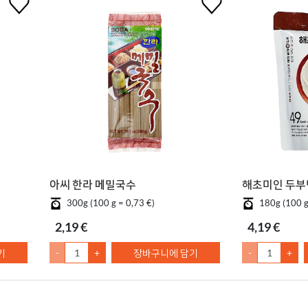
아씨 한라 메밀국수
해초미인 두부면 
300g (100 g = 0,73 €)
180g (100 g
2,19 €
4,19 €
기
-
+
장바구니에 담기
-
+