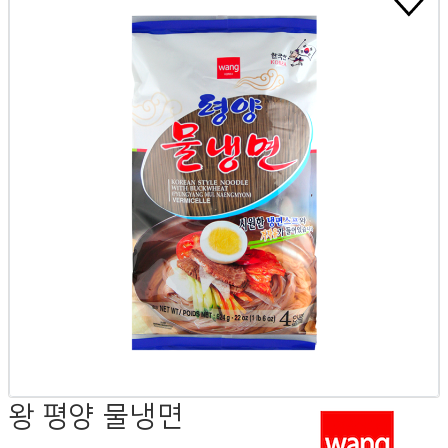
왕 평양 물냉면