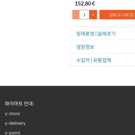
152,80 €
-
+
장바구니에 담
원재료명 | 알레르기
영양정보
수입자 | 유통업체
와이마트 안내:
y-store
y-delivery
y-point