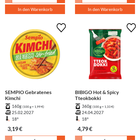
In den Warenkorb
In den Warenkorb
SEMPIO Gebratenes
BIBIGO Hot & Spicy
Kimchi
Tteokbokki
160g
360g
(100 g = 1,99 €)
(100 g = 1,33 €)
25.02.2027
24.04.2027
18°
18°
3,19 €
4,79 €