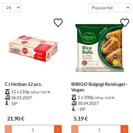
CJ Hetban 12 pcs.
BIBIGO Bulgogi Reiskugel -
Vegan
12 x 210g
(100 g = 0,87 €)
2 x 100g
26.01.2027
(100 g = 2,60 €)
30.04.2027
18°
-18°
21,90 €
5,19 €
-
+
-
+