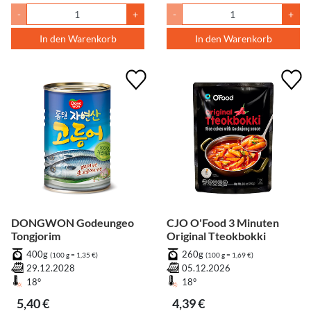
-
+
-
+
In den Warenkorb
In den Warenkorb
DONGWON Godeungeo
CJO O'Food 3 Minuten
Tongjorim
Original Tteokbokki
400g
260g
(100 g = 1,35 €)
(100 g = 1,69 €)
29.12.2028
05.12.2026
18°
18°
5,40 €
4,39 €