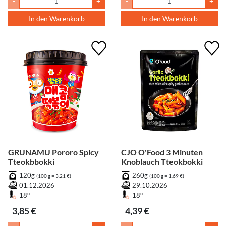
-
+
-
+
In den Warenkorb
In den Warenkorb
GRUNAMU Pororo Spicy
CJO O'Food 3 Minuten
Tteokbbokki
Knoblauch Tteokbokki
120g
260g
(100 g = 3,21 €)
(100 g = 1,69 €)
01.12.2026
29.10.2026
18°
18°
3,85 €
4,39 €