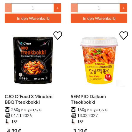
-
+
-
+
In den Warenkorb
In den Warenkorb
CJO O'Food 3 Minuten
SEMPIO Dalkom
BBQ Tteokbokki
Tteokbokki
260g
160g
(100 g = 1,69 €)
(100 g = 1,99 €)
01.11.2026
13.02.2027
18°
18°
4,39 €
3,19 €