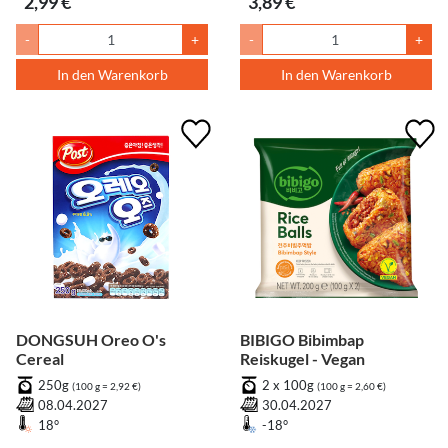
2,99 €
3,89 €
-
+
-
+
In den Warenkorb
In den Warenkorb
DONGSUH Oreo O's
BIBIGO Bibimbap
Cereal
Reiskugel - Vegan
250g
2 x 100g
(100 g = 2,92 €)
(100 g = 2,60 €)
08.04.2027
30.04.2027
18°
-18°