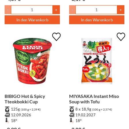
-
+
-
+
In den Warenkorb
In den Warenkorb
BIBIGO Hot & Spicy
MIYASAKA Instant Miso
Tteokbokki Cup
Soup with Tofu
125g
8 x 18,9g
(100 g = 2,39 €)
(100 g = 2,57 €)
12.09.2026
19.02.2027
18°
18°