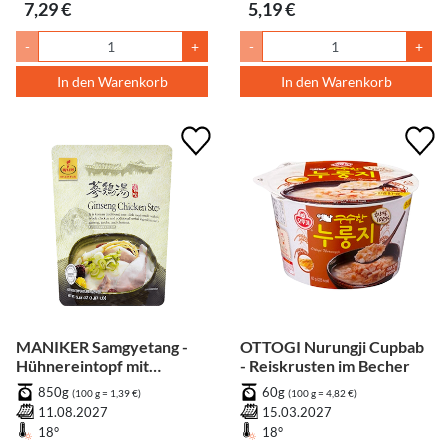
7,29 €
5,19 €
-
+
-
+
In den Warenkorb
In den Warenkorb
MANIKER Samgyetang -
OTTOGI Nurungji Cupbab
Hühnereintopf mit
- Reiskrusten im Becher
Ginseng
850g
60g
(100 g = 1,39 €)
(100 g = 4,82 €)
11.08.2027
15.03.2027
18°
18°