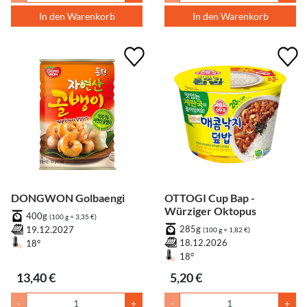
In den Warenkorb
In den Warenkorb
DONGWON Golbaengi
OTTOGI Cup Bap -
Würziger Oktopus
400g
(100 g = 3,35 €)
285g
19.12.2027
(100 g = 1,82 €)
18.12.2026
18°
18°
13,40 €
5,20 €
-
+
-
+