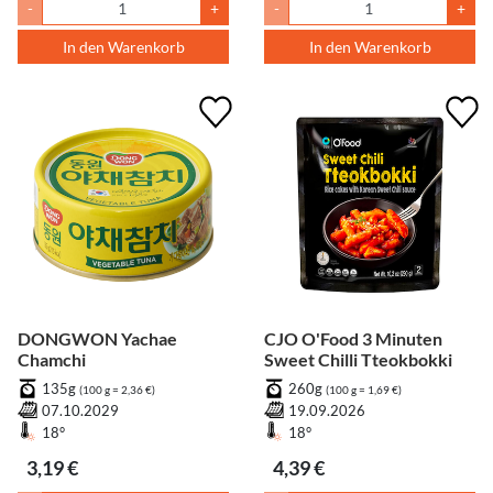
-
+
-
+
In den Warenkorb
In den Warenkorb
DONGWON Yachae
CJO O'Food 3 Minuten
Chamchi
Sweet Chilli Tteokbokki
135g
260g
(100 g = 2,36 €)
(100 g = 1,69 €)
07.10.2029
19.09.2026
18°
18°
3,19 €
4,39 €