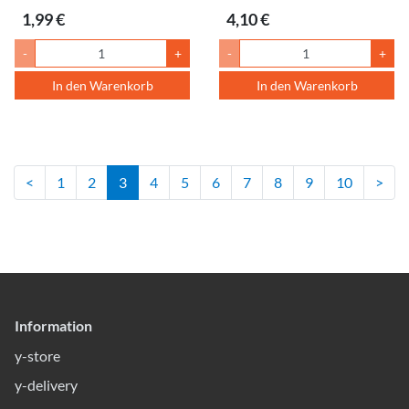
1,99 €
4,10 €
-
+
-
+
In den Warenkorb
In den Warenkorb
<
1
2
3
4
5
6
7
8
9
10
>
Information
y-store
y-delivery