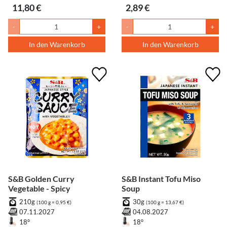
11,80 €
2,89 €
-
+
-
+
In den Warenkorb
In den Warenkorb
S&B Golden Curry
S&B Instant Tofu Miso
Vegetable - Spicy
Soup
210g
30g
(100 g = 0,95 €)
(100 g = 13,67 €)
07.11.2027
04.08.2027
18°
18°