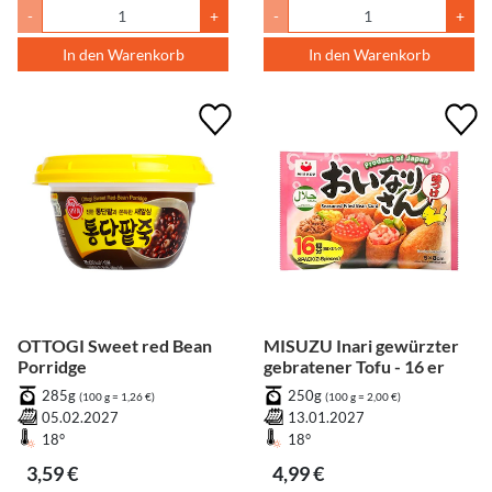
-
+
-
+
In den Warenkorb
In den Warenkorb
OTTOGI Sweet red Bean
MISUZU Inari gewürzter
Porridge
gebratener Tofu - 16 er
285g
250g
(100 g = 1,26 €)
(100 g = 2,00 €)
05.02.2027
13.01.2027
18°
18°
3,59 €
4,99 €