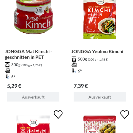
JONGGA Mat Kimchi -
JONGGA Yeolmu Kimchi
geschnitten in PET
500g
(100 g = 1,48 €)
300g
(100 g = 1,76 €)
6°
6°
5,29 €
7,39 €
Ausverkauft
Ausverkauft