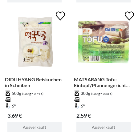
DIDILHYANG Reiskuchen
MATSARANG Tofu-
in Scheiben
Eintopf/Pfannengericht
(Doppelverwendung)
500g
300g
(100 g = 0,74 €)
(100 g = 0,86 €)
6°
6°
3,69 €
2,59 €
Ausverkauft
Ausverkauft