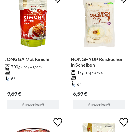
JONGGA Mat Kimchi
NONGHYUP Reiskuchen
in Scheiben
700g
(100 g = 1,38 €)
1kg
(1 Kg = 6,59 €)
6°
6°
9,69 €
6,59 €
Ausverkauft
Ausverkauft