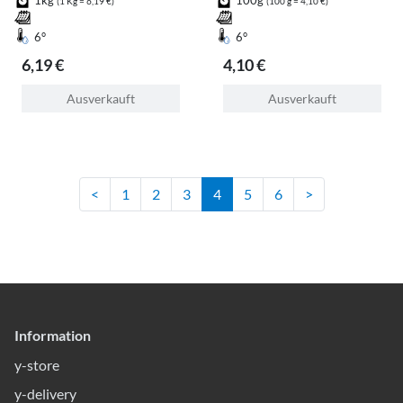
1kg
100g
(1 Kg = 6,19 €)
(100 g = 4,10 €)
6°
6°
6,19 €
4,10 €
Ausverkauft
Ausverkauft
<
1
2
3
4
5
6
>
Information
y-store
y-delivery