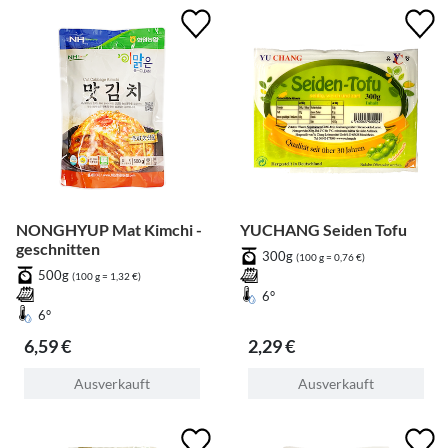
NONGHYUP Mat Kimchi -
YUCHANG Seiden Tofu
geschnitten
300g
(100 g = 0,76 €)
500g
(100 g = 1,32 €)
6°
6°
6,59 €
2,29 €
Ausverkauft
Ausverkauft