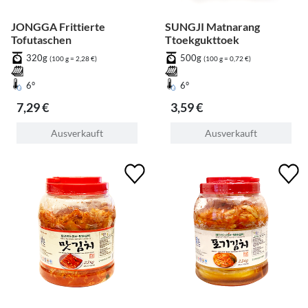
JONGGA Frittierte
SUNGJI Matnarang
Tofutaschen
Ttoekgukttoek
320g
500g
(100 g = 2,28 €)
(100 g = 0,72 €)
6°
6°
7,29 €
3,59 €
Ausverkauft
Ausverkauft