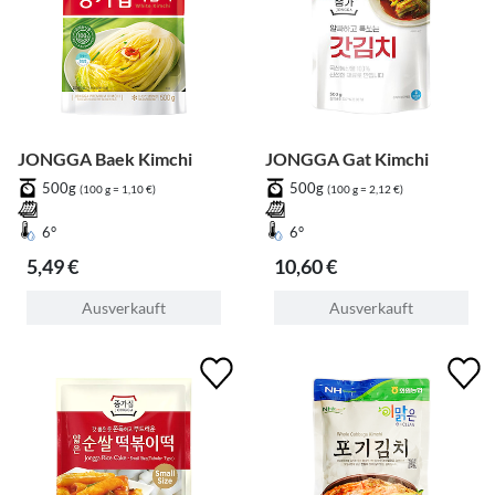
JONGGA Baek Kimchi
JONGGA Gat Kimchi
500g
500g
(100 g = 1,10 €)
(100 g = 2,12 €)
6°
6°
5,49 €
10,60 €
Ausverkauft
Ausverkauft