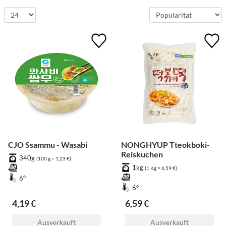
CJO Ssammu - Wasabi
NONGHYUP Tteokboki-
Reiskuchen
340g
(100 g = 1,23 €)
1kg
(1 Kg = 6,59 €)
6°
6°
4,19 €
6,59 €
Ausverkauft
Ausverkauft