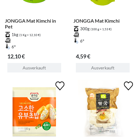
JONGGA Mat Kimchi in
JONGGA Mat Kimchi
Pet
300g
(100 g = 1,53 €)
1kg
(1 Kg = 12,10 €)
6°
6°
12,10 €
4,59 €
Ausverkauft
Ausverkauft