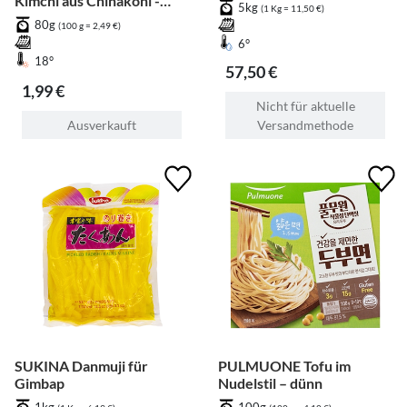
Kimchi aus Chinakohl -
5kg
(1 Kg = 11,50 €)
Geschnitten - Vegan,
80g
(100 g = 2,49 €)
Glutenfrei
6°
18°
57,50 €
1,99 €
Nicht für aktuelle
Ausverkauft
Versandmethode
SUKINA Danmuji für
PULMUONE Tofu im
Gimbap
Nudelstil – dünn