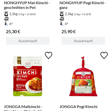
NONGHYUP Mat Kimchi -
NONGHYUP Pogi Kimchi -
geschnitten in Pet
ganz
2,3kg
2,3kg
(1 Kg = 11,00 €)
(1 Kg = 11,26 €)
6°
6°
25,30 €
25,90 €
Ausverkauft
Ausverkauft
JONGGA Matkimchi -
JONGGA Pogi Kimchi