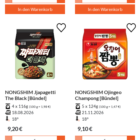
In den Warenkorb
In den Warenkorb
NONGSHIM Jjapagetti
NONGSHIM Ojingeo
The Black [Bündel]
Champong [Bündel]
4 x 116g
5 x 124g
(100 g = 1,98 €)
(100 g = 1,47 €)
18.08.2026
21.11.2026
18°
18°
9,20 €
9,10 €