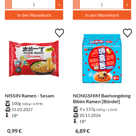
-
+
-
+
In den Warenkorb
In den Warenkorb
NISSIN Ramen - Sesam
NONGSHIM Baehongdong
Bibim Ramen [Bündel]
100g
(100 g = 0,99 €)
4 x 137g
31.03.2027
(100 g = 1,26 €)
20.11.2026
18°
18°
0,99 €
6,89 €