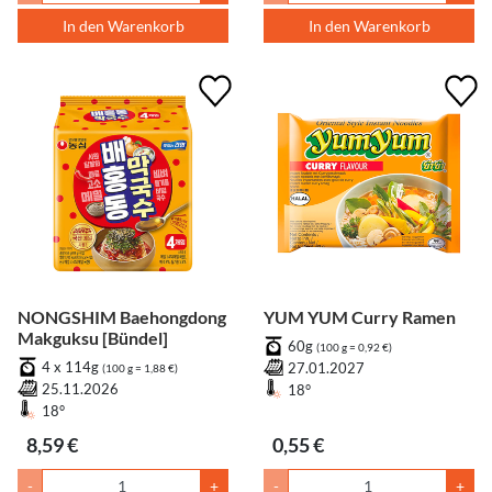
In den Warenkorb
In den Warenkorb
NONGSHIM Baehongdong
YUM YUM Curry Ramen
Makguksu [Bündel]
60g
(100 g = 0,92 €)
4 x 114g
27.01.2027
(100 g = 1,88 €)
25.11.2026
18°
18°
8,59 €
0,55 €
-
+
-
+