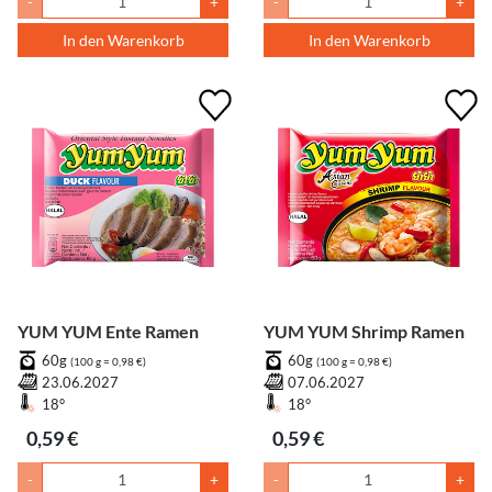
-
+
-
+
In den Warenkorb
In den Warenkorb
YUM YUM Ente Ramen
YUM YUM Shrimp Ramen
60g
60g
(100 g = 0,98 €)
(100 g = 0,98 €)
23.06.2027
07.06.2027
18°
18°
0,59 €
0,59 €
-
+
-
+