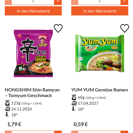
-
+
-
+
In den Warenkorb
In den Warenkorb
NONGSHIM Shin Ramyun
YUM YUM Gemüse Ramen
– Tomyum Geschmack
60g
(100 g = 0,98 €)
123g
17.04.2027
(100 g = 1,46 €)
26.11.2026
18°
18°
1,79 €
0,59 €