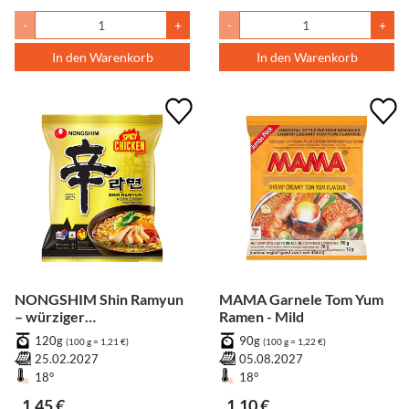
-
+
-
+
In den Warenkorb
In den Warenkorb
NONGSHIM Shin Ramyun
MAMA Garnele Tom Yum
– würziger
Ramen - Mild
Hühnergeschmack
120g
90g
(100 g = 1,21 €)
(100 g = 1,22 €)
25.02.2027
05.08.2027
18°
18°
1,45 €
1,10 €