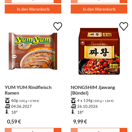
In den Warenkorb
In den Warenkorb
YUM YUM Rindfleisch
NONGSHIM Jjawang
Ramen
[Bündel]
60g
4 x 134g
(100 g = 0,98 €)
(100 g = 1,86 €)
04.06.2027
26.10.2026
18°
18°
0,59 €
9,99 €