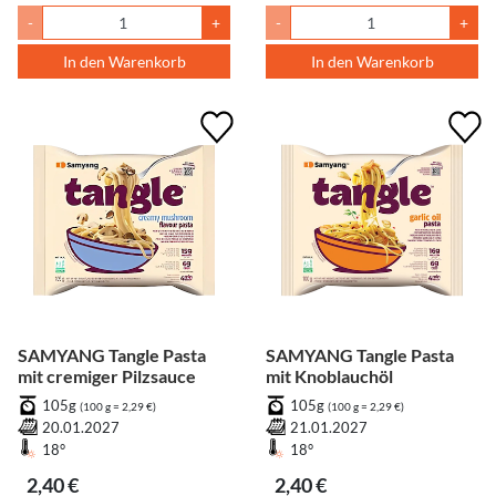
-
+
-
+
In den Warenkorb
In den Warenkorb
SAMYANG Tangle Pasta
SAMYANG Tangle Pasta
mit cremiger Pilzsauce
mit Knoblauchöl
105g
105g
(100 g = 2,29 €)
(100 g = 2,29 €)
20.01.2027
21.01.2027
18°
18°
2,40 €
2,40 €