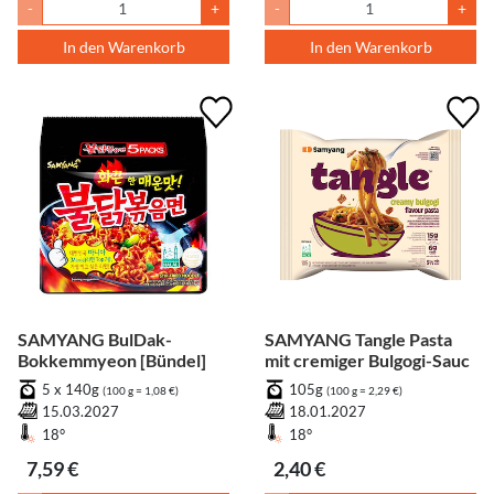
-
+
-
+
In den Warenkorb
In den Warenkorb
SAMYANG BulDak-
SAMYANG Tangle Pasta
Bokkemmyeon [Bündel]
mit cremiger Bulgogi-Sauc
5 x 140g
105g
(100 g = 1,08 €)
(100 g = 2,29 €)
15.03.2027
18.01.2027
18°
18°
7,59 €
2,40 €