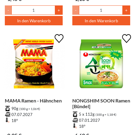
-
+
-
+
In den Warenkorb
In den Warenkorb
MAMA Ramen - Hähnchen
NONGSHIM SOON Ramen
[Bündel]
90g
(100 g = 1,06 €)
5 x 112g
07.07.2027
(100 g = 1,18 €)
07.01.2027
18°
18°