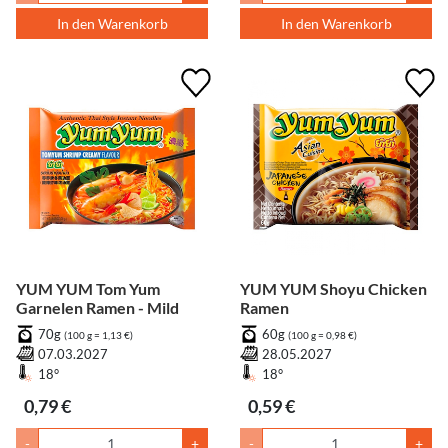
In den Warenkorb
In den Warenkorb
YUM YUM Tom Yum
YUM YUM Shoyu Chicken
Garnelen Ramen - Mild
Ramen
70g
60g
(100 g = 1,13 €)
(100 g = 0,98 €)
07.03.2027
28.05.2027
18°
18°
0,79 €
0,59 €
-
+
-
+