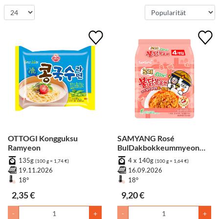
OTTOGI Kongguksu
SAMYANG Rosé
Ramyeon
BulDakbokkeummyeon
[Bündel]
135g
4 x 140g
(100 g = 1,74 €)
(100 g = 1,64 €)
19.11.2026
16.09.2026
18°
18°
2,35 €
9,20 €
-
+
-
+