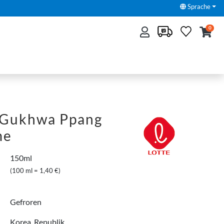
Sprache
0
Gukhwa Ppang
me
150ml
(100 ml = 1,40 €)
Gefroren
Korea, Republik