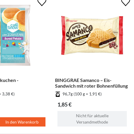
kuchen -
BINGGRAE Samanco – Eis-
Sandwich mit roter Bohnenfüllung
= 3,38 €)
96,7g (100 g = 1,91 €)
1,85 €
Nicht für aktuelle
In den Warenkorb
Versandmethode