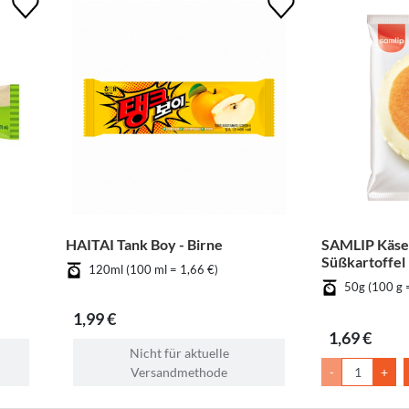
HAITAI Tank Boy - Birne
SAMLIP Käse
Süßkartoffel
120ml (100 ml = 1,66 €)
50g (100 g 
1,99 €
1,69 €
Nicht für aktuelle
Versandmethode
-
+