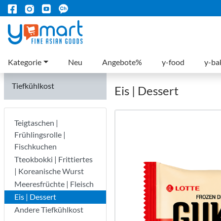
Kategorie
Neu
Angebote%
y-food
y-ba
Tiefkühlkost
Eis | Dessert
Teigtaschen |
Frühlingsrolle |
Fischkuchen
Tteokbokki | Frittiertes
| Koreanische Wurst
Meeresfrüchte | Fleisch
Eis | Dessert
Andere Tiefkühlkost