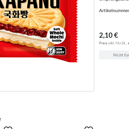
Artikelnumme
2,10 €
Preis inkl. MwSt., 
Nicht fü
e