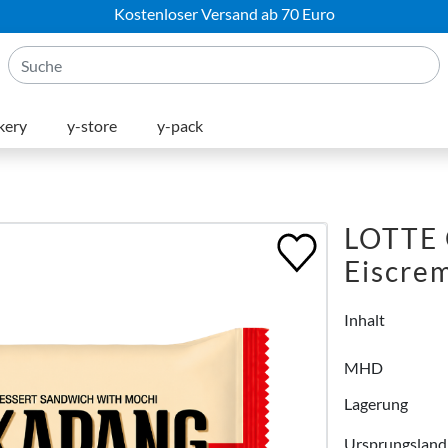
Kostenloser Versand ab 70 Euro
kery
y-store
y-pack
LOTTE 
Eiscre
Inhalt
MHD
Lagerung
Ursprungsland