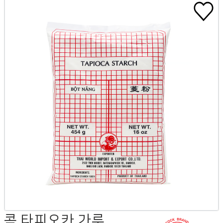
콕 타피오카 가루