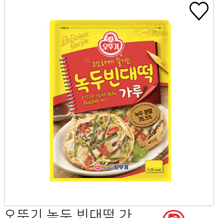
오뚜기 녹두 빈대떡 가