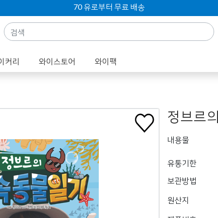
70 유로부터 무료 배송
이커리
와이스토어
와이팩
정브르의
내용물
유통기한
보관방법
원산지