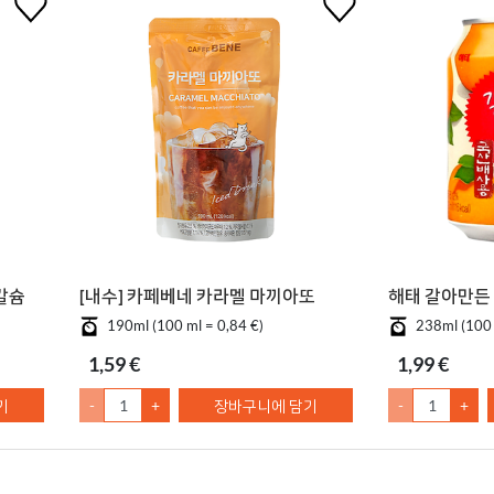
칼슘
[내수] 카페베네 카라멜 마끼아또
해태 갈아만든 
190ml (100 ml = 0,84 €)
238ml (100 
1,59 €
1,99 €
기
-
+
장바구니에 담기
-
+