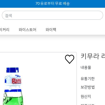
70 유로부터 무료 배송
이커리
와이스토어
와이팩
키무라 라
내용물
유통기한
보관방법
원산지