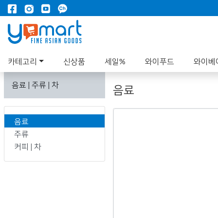
카테고리
신상품
세일%
와이푸드
와이베
음료 | 주류 | 차
음료
음료
주류
커피 | 차