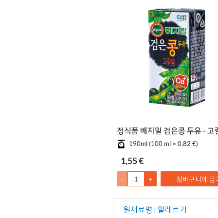
정식품 베지밀 검은콩 두유 - 고
190ml (100 ml = 0,82 €)
1,55 €
-
+
장바구니에 담
원재료명 | 알레르기