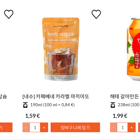
칼슘
[내수] 카페베네 카라멜 마끼아또
해태 갈아만든 
190ml (100 ml = 0,84 €)
238ml (100 
1,59 €
1,99 €
기
-
+
장바구니에 담기
-
+