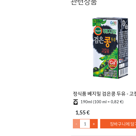
관련상품
정식품 베지밀 검은콩 두유 - 고
190ml (100 ml = 0,82 €)
1,55 €
-
+
장바구니에 담