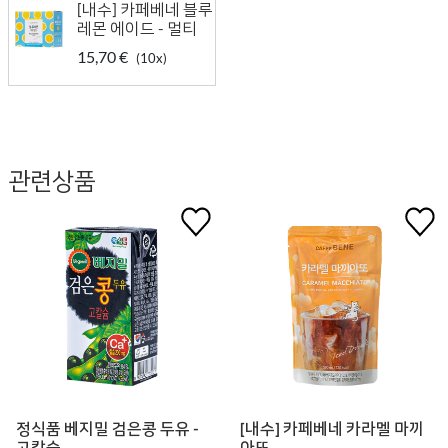
[내수] 카페베네 블루
레몬 에이드 - 멀티
15,70 €
(10x)
관련상품
정식품 베지밀 검은콩 두유 -
[내수] 카페베네 카라멜 마끼
고칼슘
아또