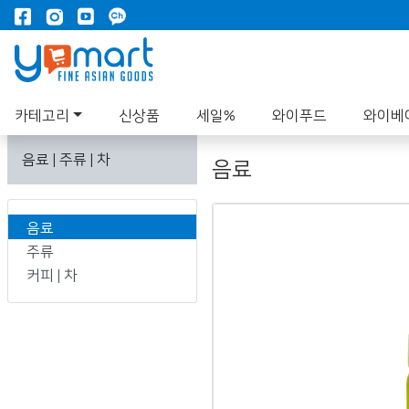
카테고리
신상품
세일%
와이푸드
와이베
음료 | 주류 | 차
음료
음료
주류
커피 | 차