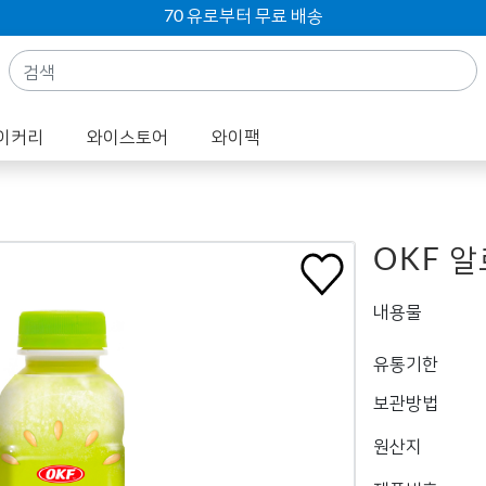
70 유로부터 무료 배송
이커리
와이스토어
와이팩
OKF 알
내용물
유통기한
보관방법
원산지