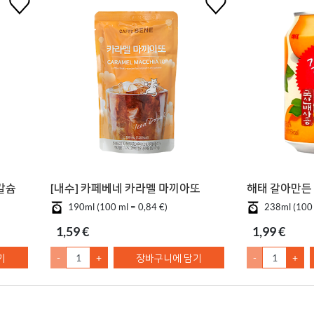
칼슘
[내수] 카페베네 카라멜 마끼아또
해태 갈아만든 
190ml (100 ml = 0,84 €)
238ml (100 
1,59 €
1,99 €
기
-
+
장바구니에 담기
-
+