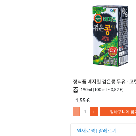
정식품 베지밀 검은콩 두유 - 고
190ml (100 ml = 0,82 €)
1,55 €
-
+
장바구니에 담
원재료명 | 알레르기