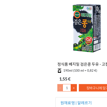
정식품 베지밀 검은콩 두유 - 고
190ml (100 ml = 0,82 €)
1,55 €
-
+
장바구니에 담
원재료명 | 알레르기