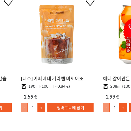
칼슘
[내수] 카페베네 카라멜 마끼아또
해태 갈아만든 
190ml (100 ml = 0,84 €)
238ml (100 
1,59 €
1,99 €
기
-
+
장바구니에 담기
-
+