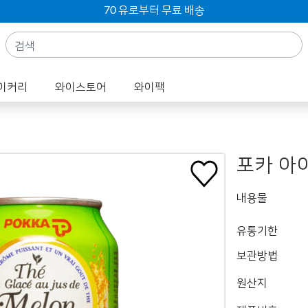
70 유로부터 무료 배송
이커리
와이스토어
와이팩
포카 아이
내용물
유통기한
보관방법
원산지