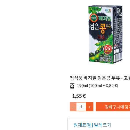
정식품 베지밀 검은콩 두유 - 고
190ml (100 ml = 0,82 €)
1,55 €
-
+
장바구니에 담
원재료명 | 알레르기