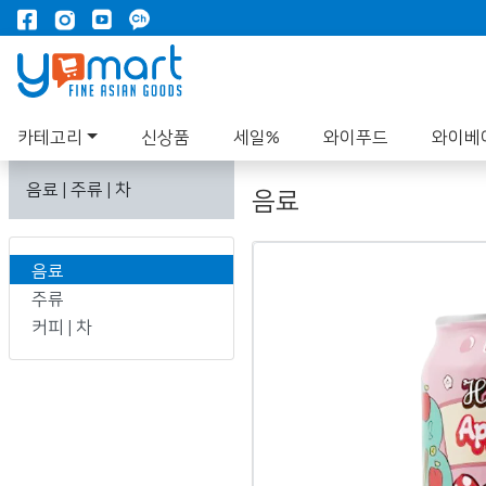
카테고리
신상품
세일%
와이푸드
와이베
음료 | 주류 | 차
음료
음료
주류
커피 | 차