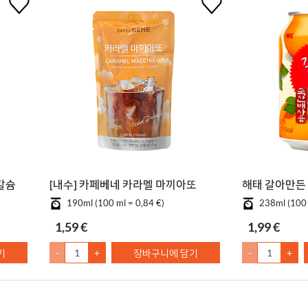
칼슘
[내수] 카페베네 카라멜 마끼아또
해태 갈아만든 
190ml (100 ml = 0,84 €)
238ml (100 
1,59 €
1,99 €
기
-
+
장바구니에 담기
-
+