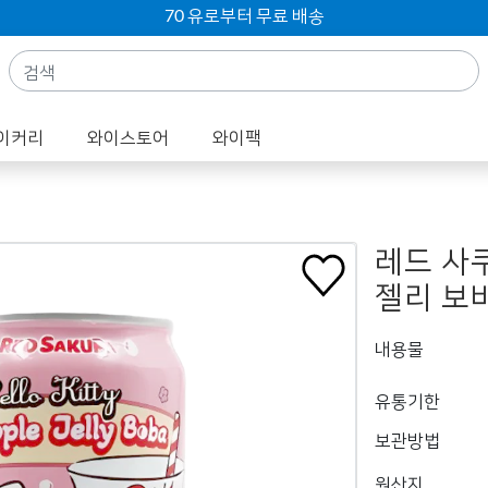
70 유로부터 무료 배송
이커리
와이스토어
와이팩
레드 사
젤리 보바
내용물
유통기한
보관방법
원산지