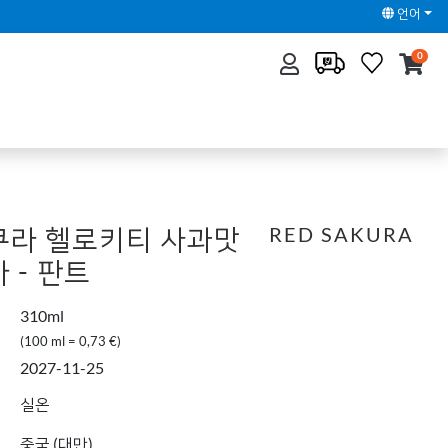
언어
0
쿠라 헬로키티 사과맛
RED SAKURA
 - 판트
310ml
(100 ml = 0,73 €)
2027-11-25
실온
중국 (대만)