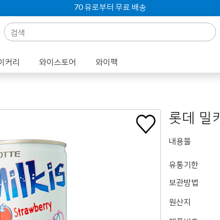
70 유로부터 무료 배송
이커리
와이스토어
와이팩
롯데 밀키
내용물
유통기한
보관방법
원산지