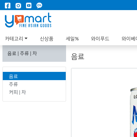
카테고리
신상품
세일%
와이푸드
와이베
음료 | 주류 | 차
음료
음료
주류
커피 | 차