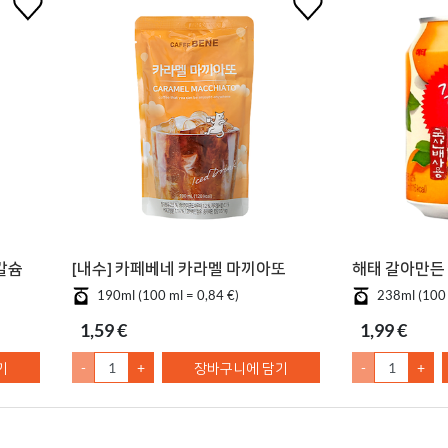
칼슘
[내수] 카페베네 카라멜 마끼아또
해태 갈아만든 
190ml (100 ml = 0,84 €)
238ml (100 
1,59 €
1,99 €
기
-
+
장바구니에 담기
-
+