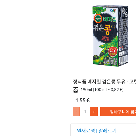
정식품 베지밀 검은콩 두유 - 고
190ml (100 ml = 0,82 €)
1,55 €
-
+
장바구니에 담
원재료명 | 알레르기