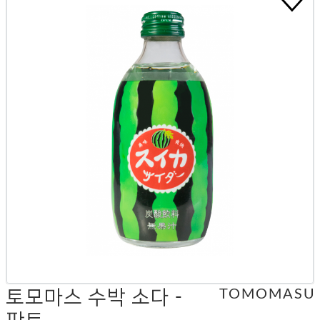
토모마스 수박 소다 -
TOMOMASU
판트