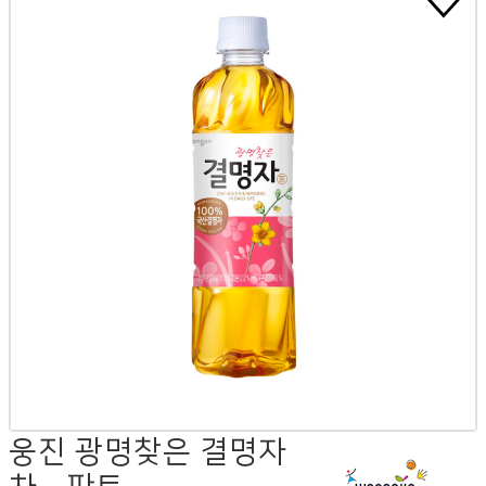
웅진 광명찾은 결명자
차 - 판트