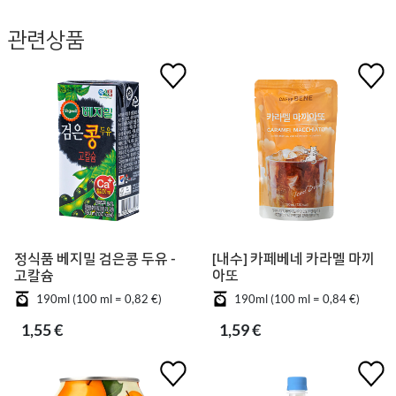
관련상품
정식품 베지밀 검은콩 두유 -
[내수] 카페베네 카라멜 마끼
고칼슘
아또
190ml (100 ml = 0,82 €)
190ml (100 ml = 0,84 €)
1,55 €
1,59 €