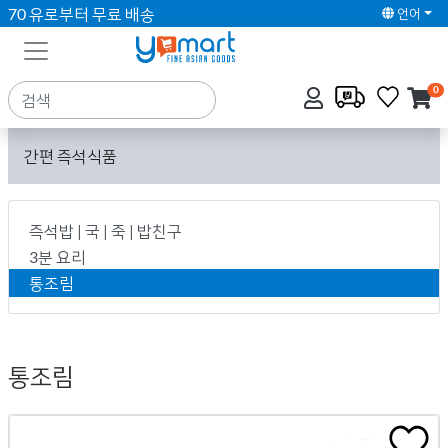
70 유로부터 무료 배송
언어
0
간편 즉석식품
즉석밥 | 국 | 죽 | 밥친구
3분 요리
통조림
통조림