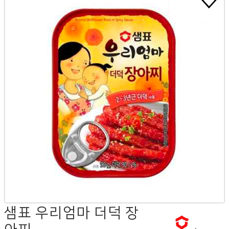
샘표 우리엄마 더덕 장
아찌