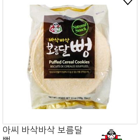
아씨 바삭바삭 보름달
뻥