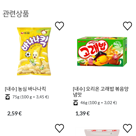
관련상품
[내수] 농심 바나나킥
[내수] 오리온 고래밥 볶음양
념맛
75g (100 g = 3,45 €)
46g (100 g = 3,02 €)
2,59 €
1,39 €