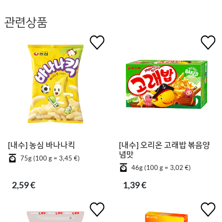
관련상품
[내수] 농심 바나나킥
[내수] 오리온 고래밥 볶음양
념맛
75g (100 g = 3,45 €)
46g (100 g = 3,02 €)
2,59 €
1,39 €