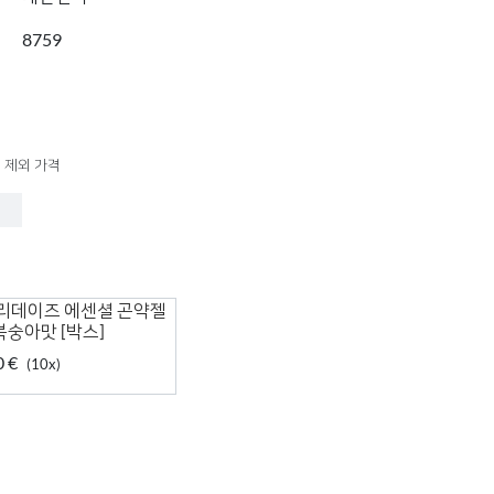
8759
 제외 가격
리데이즈 에센셜 곤약젤
 복숭아맛 [박스]
0 €
(10x)