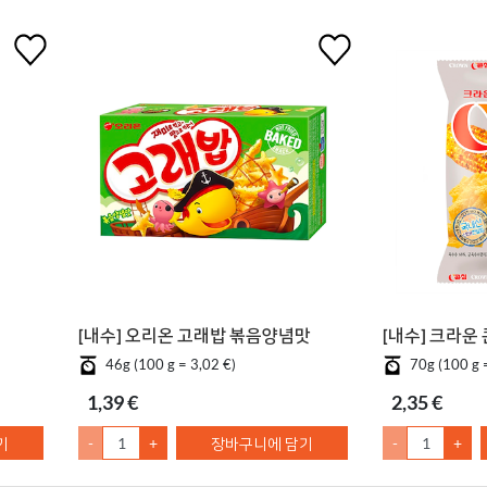
[내수] 오리온 고래밥 볶음양념맛
[내수] 크라운
46g (100 g = 3,02 €)
70g (100 g 
1,39 €
2,35 €
기
-
+
장바구니에 담기
-
+