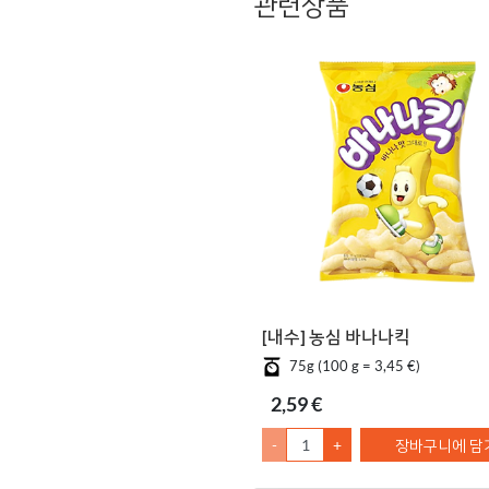
관련상품
[내수] 농심 바나나킥
75g (100 g = 3,45 €)
2,59 €
-
+
장바구니에 담