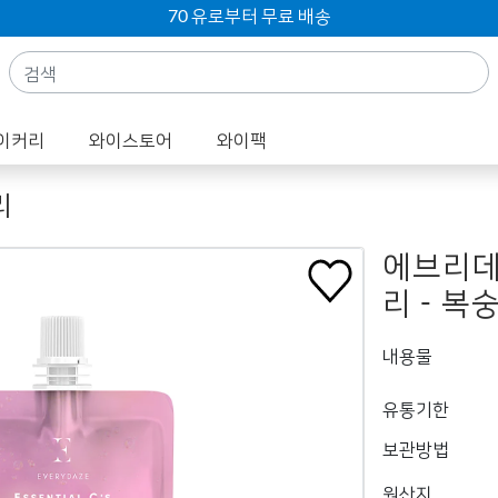
70 유로부터 무료 배송
이커리
와이스토어
와이팩
리
에브리데
리 - 복
내용물
유통기한
보관방법
원산지