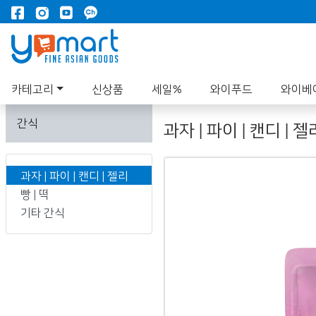
카테고리
신상품
세일%
와이푸드
와이베
간식
과자 | 파이 | 캔디 | 젤
과자 | 파이 | 캔디 | 젤리
빵 | 떡
기타 간식