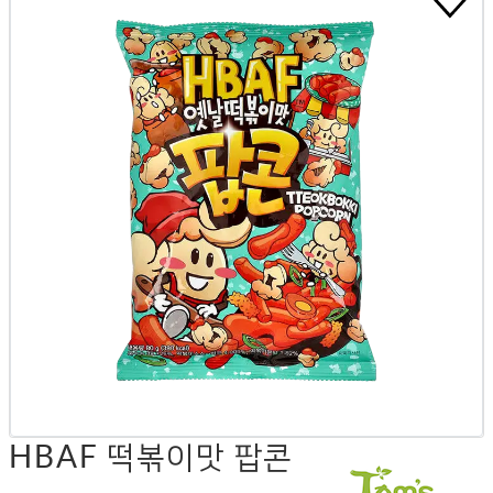
HBAF 떡볶이맛 팝콘