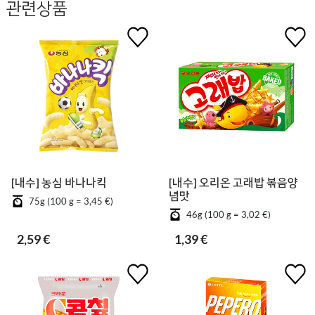
관련상품
[내수] 농심 바나나킥
[내수] 오리온 고래밥 볶음양
념맛
75g (100 g = 3,45 €)
46g (100 g = 3,02 €)
2,59 €
1,39 €