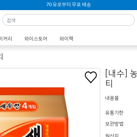
70 유로부터 무료 배송
이커리
와이스토어
와이팩
리
[내수] 
티
내용물
유통기한
보관방법
원산지