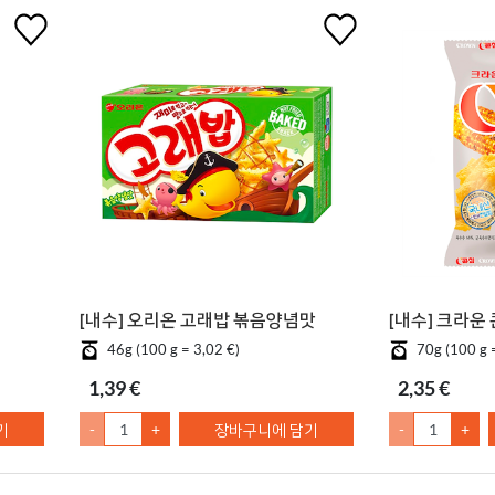
[내수] 오리온 고래밥 볶음양념맛
[내수] 크라운
46g (100 g = 3,02 €)
70g (100 g 
1,39 €
2,35 €
기
-
+
장바구니에 담기
-
+