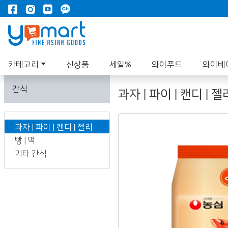
카테고리
신상품
세일%
와이푸드
와이베
간식
과자 | 파이 | 캔디 | 젤
과자 | 파이 | 캔디 | 젤리
빵 | 떡
기타 간식