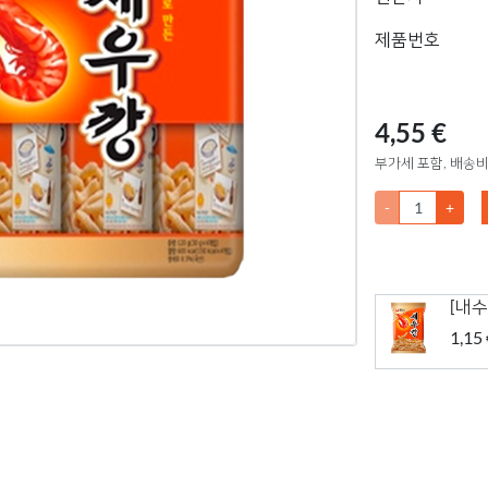
제품번호
4,55 €
부가세 포함, 배송비
-
+
[내수
1,15 