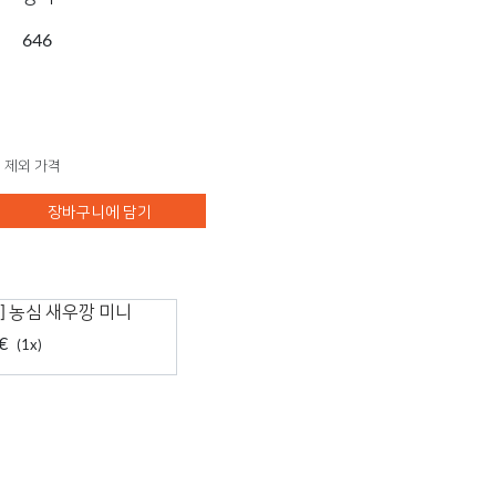
646
 제외 가격
장바구니에 담기
] 농심 새우깡 미니
€
(1x)