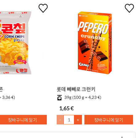
 콘칲
롯데 빼빼로 크런키
= 3,36 €)
39g (100 g = 4,23 €)
1,65 €
장바구니에 담기
-
+
장바구니에 담기