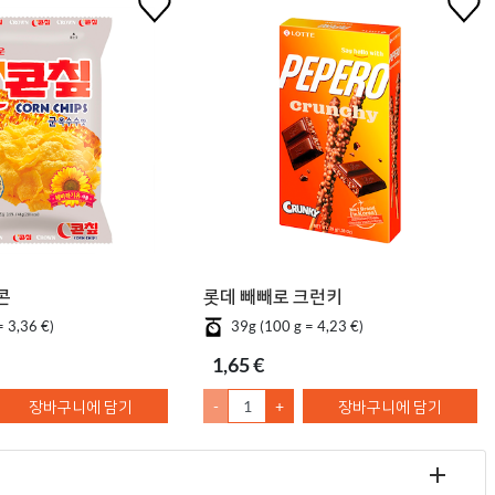
 콘칲
롯데 빼빼로 크런키
= 3,36 €)
39g (100 g = 4,23 €)
1,65 €
장바구니에 담기
-
+
장바구니에 담기