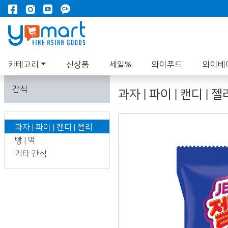
카테고리
신상품
세일%
와이푸드
와이베
간식
과자 | 파이 | 캔디 | 젤
과자 | 파이 | 캔디 | 젤리
빵 | 떡
기타 간식