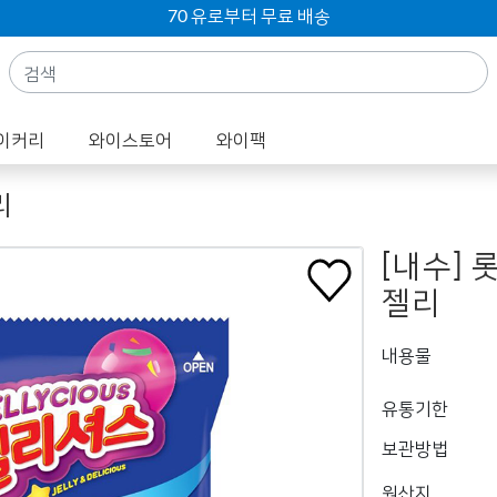
70 유로부터 무료 배송
이커리
와이스토어
와이팩
리
[내수]
젤리
내용물
유통기한
보관방법
원산지