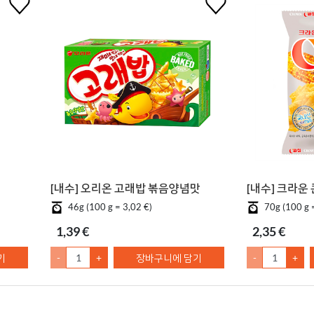
[내수] 오리온 고래밥 볶음양념맛
[내수] 크라운
46g (100 g = 3,02 €)
70g (100 g 
1,39 €
2,35 €
기
-
+
장바구니에 담기
-
+