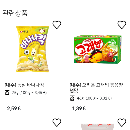
관련상품
[내수] 농심 바나나킥
[내수] 오리온 고래밥 볶음양
념맛
75g (100 g = 3,45 €)
46g (100 g = 3,02 €)
2,59 €
1,39 €