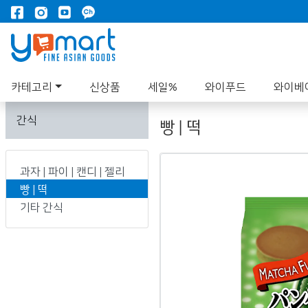
카테고리
신상품
세일%
와이푸드
와이베
간식
빵 | 떡
과자 | 파이 | 캔디 | 젤리
빵 | 떡
기타 간식