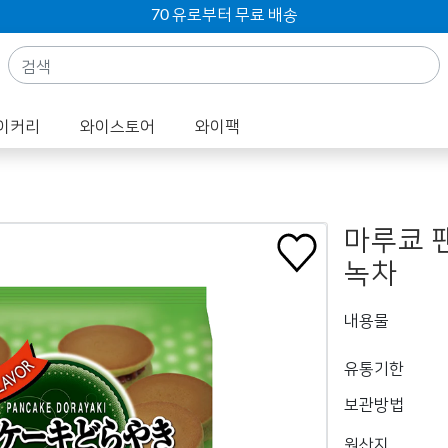
70 유로부터 무료 배송
이커리
와이스토어
와이팩
마루쿄 
녹차
내용물
유통기한
보관방법
원산지