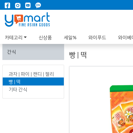
카테고리
신상품
세일%
와이푸드
와이베
간식
빵 | 떡
과자 | 파이 | 캔디 | 젤리
빵 | 떡
기타 간식