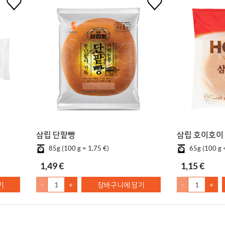
삼립 단팥빵
삼립 호이호이
85g (100 g = 1,75 €)
65g (100 g 
1,49 €
1,15 €
기
-
+
장바구니에 담기
-
+