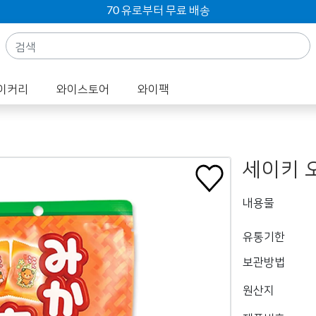
70 유로부터 무료 배송
이커리
와이스토어
와이팩
세이키 
내용물
유통기한
보관방법
원산지