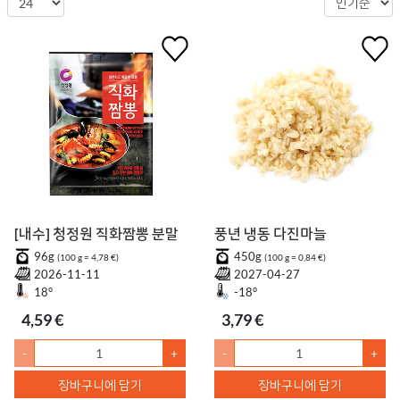
[내수] 청정원 직화짬뽕 분말
풍년 냉동 다진마늘
96g
450g
(100 g = 4,78 €)
(100 g = 0,84 €)
2026-11-11
2027-04-27
18°
-18°
4,59 €
3,79 €
-
+
-
+
장바구니에 담기
장바구니에 담기