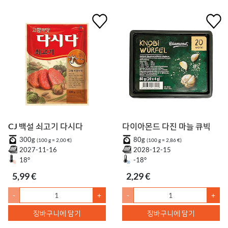
CJ 백설 쇠고기 다시다
다이아몬드 다진 마늘 큐빅
300g
80g
(100 g = 2,00 €)
(100 g = 2,86 €)
2027-11-16
2028-12-15
18°
-18°
5,99 €
2,29 €
-
+
-
+
장바구니에 담기
장바구니에 담기