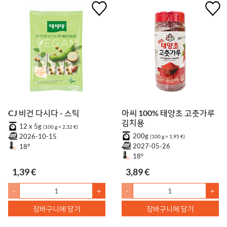
CJ 비건 다시다 - 스틱
아씨 100% 태양초 고춧가루
김치용
12 x 5g
(100 g = 2,32 €)
200g
2026-10-15
(100 g = 1,95 €)
2027-05-26
18°
18°
1,39 €
3,89 €
-
+
-
+
장바구니에 담기
장바구니에 담기