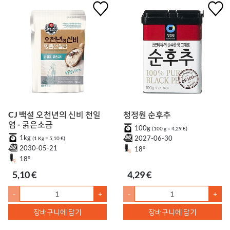
CJ 백설 오천년의 신비 천일
청정원 순후추
염 - 굵은소금
100g
(100 g = 4,29 €)
1kg
2027-06-30
(1 Kg = 5,10 €)
2030-05-21
18°
18°
5,10 €
4,29 €
-
+
-
+
장바구니에 담기
장바구니에 담기