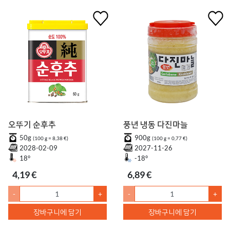
오뚜기 순후추
풍년 냉동 다진마늘
50g
900g
(100 g = 8,38 €)
(100 g = 0,77 €)
2028-02-09
2027-11-26
18°
-18°
4,19 €
6,89 €
-
+
-
+
장바구니에 담기
장바구니에 담기