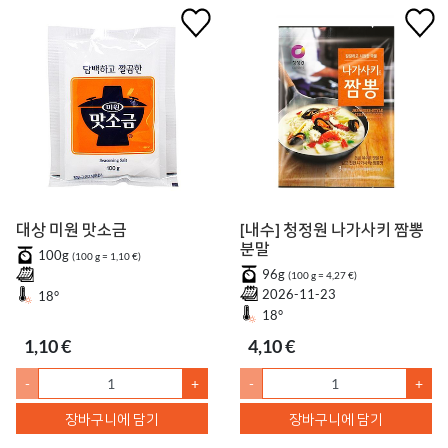
대상 미원 맛소금
[내수] 청정원 나가사키 짬뽕
분말
100g
(100 g = 1,10 €)
96g
(100 g = 4,27 €)
2026-11-23
18°
18°
1,10 €
4,10 €
-
+
-
+
장바구니에 담기
장바구니에 담기