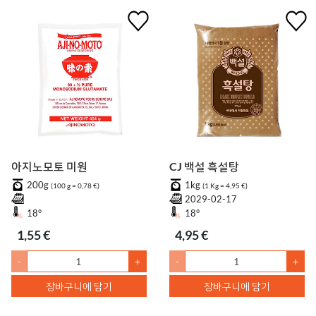
아지노모토 미원
CJ 백설 흑설탕
200g
1kg
(100 g = 0,78 €)
(1 Kg = 4,95 €)
2029-02-17
18°
18°
1,55 €
4,95 €
-
+
-
+
장바구니에 담기
장바구니에 담기