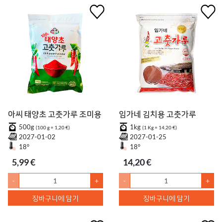
아씨 태양초 고춧가루 조미용
임가네 김치용 고춧가루
500g
1kg
(100 g = 1,20 €)
(1 Kg = 14,20 €)
2027-01-02
2027-01-25
18°
18°
5,99 €
14,20 €
-
+
-
+
장바구니에 담기
장바구니에 담기