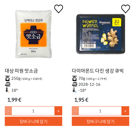
대상 미원 맛소금
다이아몬드 다진 생강 큐빅
250g
70g
(100 g = 0,80 €)
(100 g = 2,79 €)
2028-12-16
18°
-18°
1,99 €
1,95 €
-
+
-
+
장바구니에 담기
장바구니에 담기