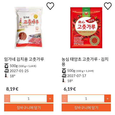
임가네 김치용 고춧가루
농심 태양초 고춧가루 - 김치
용
500g
(100 g = 1,64 €)
500g
2027-01-25
(100 g = 1,24 €)
2027-07-17
18°
18°
8,19 €
6,19 €
-
+
-
+
장바구니에 담기
장바구니에 담기