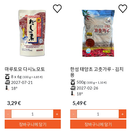
마루토모 다시노모토
한성 태양초 고춧가루 - 김치
용
8 x 6g
(100 g = 6,85 €)
500g
2027-07-21
(100 g = 1,10 €)
2027-02-26
18°
18°
3,29 €
5,49 €
-
+
-
+
장바구니에 담기
장바구니에 담기