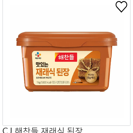
CJ 해찬들 재래식 된장